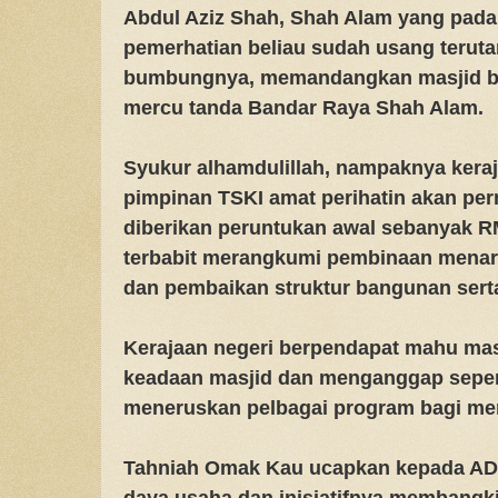
Abdul Aziz Shah, Shah Alam yang pad
pemerhatian beliau sudah usang terut
bumbungnya, memandangkan masjid b
mercu tanda Bandar Raya Shah Alam.
Syukur alhamdulillah, nampaknya keraj
pimpinan TSKI amat perihatin akan per
diberikan peruntukan awal sebanyak R
terbabit merangkumi pembinaan menara
dan pembaikan struktur bangunan sert
Kerajaan negeri berpendapat mahu ma
keadaan masjid dan menganggap sepert
meneruskan pelbagai program bagi me
Tahniah Omak Kau ucapkan kepada AD
daya usaha dan inisiatifnya membangki