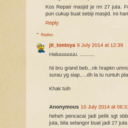
Kos Repair masjid je rm 27 juta. Fuh
pun cukup buat sebiji masjid. Ini han
Reply
Replies
jit_tontoya
9 July 2014 at 12:39
Haluuuuuuu. ..........
Ni bru grand beb...nk hrapkn umn
surau yg siap.....dh la tu runtuh pla
Khak tuih
Anonymous
10 July 2014 at 08:3
heheh pencacai jadi pelik sgt sb
juta, bila selangor buat jadi 27 juta 