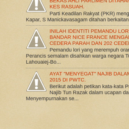
BEKAS AHLI PARLIMEN DITAHA
KES RASUAH.
Parti Keadilan Rakyat (PKR) meng
Kapar, S Manickavasagam ditahan berkaitan
INILAH IDENTITI PEMANDU LO
BANDAR NICE FRANCE MENGAK
CEDERA PARAH DAN 202 CEDE
Pemandu lori yang merempuh oran
Perancis semalam disahkan warga negara 
Lahouaiej-Bo...
AYAT "MENYEGAT" NAJIB DAL
2015 DI PWTC.
Berikut adalah petikan kata-kata
Najib Tun Razak dalam ucapan da
Menyempurnakan se...